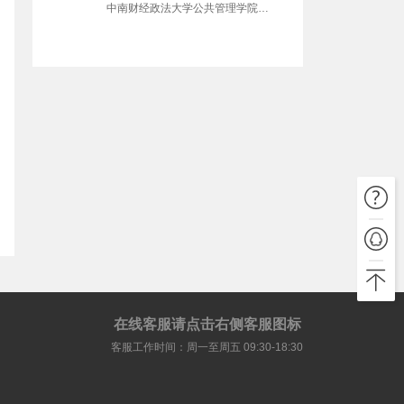
中南财经政法大学公共管理学院副
院长，中国人力资源开发研究会
（一级学会）常务理事，中国人力
资源管理教学与实践研究会常务理
事，湖北省人力资源学会副秘书
长、常务理事，湖北省青联委员，
湖北省政府能力建设特聘专家，加
拿大Saint Mary’s 大学访问学者，
2012年被聘为欧盟——中国公共管
理合作项目中方专家。
在线客服请点击右侧客服图标
客服工作时间：周一至周五 09:30-18:30