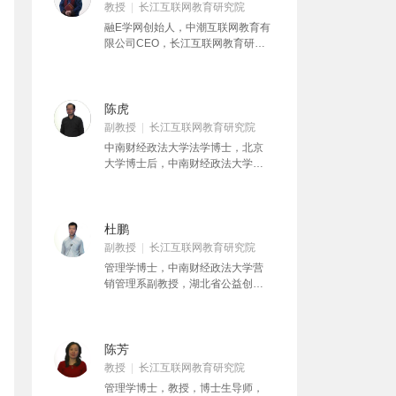
教授
长江互联网教育研究院
融E学网创始人，中潮互联网教育有
限公司CEO，长江互联网教育研究
院理事长。EMCA、MCA资本教育
体系创始人。精通会计、法律、经
济学及企业管理，毕业于武汉理工
大学，拥有中国人民大学经济学硕
陈虎
士学位、武汉大学法学博士学位、
副教授
长江互联网教育研究院
重庆大学管理学博士学位，中南财
中南财经政法大学法学博士，北京
经政法大学应用经济学博士后，长
大学博士后，中南财经政法大学法
江商学院EMBA。具有高级会计师、
学院副教授，国家司法考试名师。
高级经济师、注册会计师、资产评
估师、企业法律顾问等资格。曾任
上海复星创业投资管理有限公司投
杜鹏
资总经理、金元证券股份有限公司
副教授
长江互联网教育研究院
投资银行总部执行董事、中信海洋
直升机股份有限公司副总会计师兼
管理学博士，中南财经政法大学营
财务部经理等职务。
销管理系副教授，湖北省公益创业
团首批导师、湖北省市场营销学会
常务理事、中国高等院校市场学研
究会理事、香港城市大学高级研究
助理、新西兰坎特布雷大学访问学
陈芳
者、MBA学院管理案例研究中心主
教授
长江互联网教育研究院
任
管理学博士，教授，博士生导师，