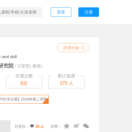
登录
注册
授课对象
and skill
研究院
/
汪军民( 教授)
开课次数
累计选课
8次
375 人
POC学分课】2018年第二学期
已关注：
28 人
分享：