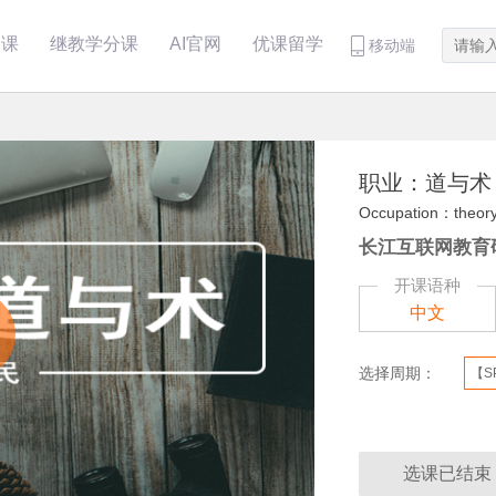
分课
继教学分课
AI官网
优课留学
移动端
职业：道与术
Occupation：theory 
长江互联网教育
开课语种
Play
中文
Video
选择周期：
【S
选课已结束