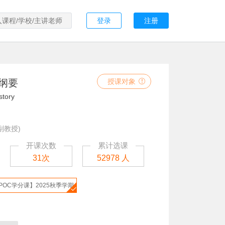
登录
注册
纲要
授课对象
story
副教授)
开课次数
累计选课
31次
52978 人
POC学分课】2025秋季学期