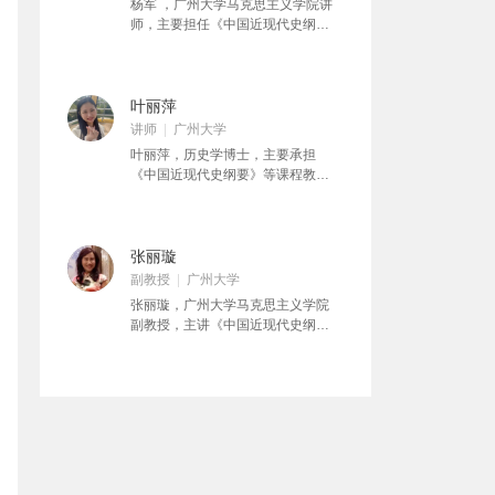
杨军 ，广州大学马克思主义学院讲
要》核心成员，在本课程中全程讲
师，主要担任《中国近现代史纲
授。
要》、《形势与政策》等课程主讲
工作，多次荣获广州大学教学优秀
奖、广州大学教学成果奖。参与省
市校级课题多项，参编著作和教材
叶丽萍
数本，在各级刊物发表论文数篇。
讲师
广州大学
叶丽萍，历史学博士，主要承担
《中国近现代史纲要》等课程教学
工作。曾获2021年度广东省高校思
想政治理论课青年教师教学基本功
比赛三等奖。主要从事中共党史、
近现代中外关系史，东南亚史，华
张丽璇
侨华人问题研究。先后主持、参与
副教授
广州大学
课题多项，在《当代世界与社会主
张丽璇，广州大学马克思主义学院
义》《华侨华人历史研究》《中国
副教授，主讲《中国近现代史纲
社会科学报》《侨务工作研究》
要》、《形势与政策》等课程，
《海外华人研究》等刊物发表文章
获“广州大学教学优秀奖”，连续七届
多篇。
被评为“广州大学最受学生欢迎的老
师”。在《求索》、《江汉论坛》、
《华南理工大学学报(社会科学
版)》、《理论月刊》、《毛泽东思
想研究》等刊物上发表论文数十
篇，参与国家、教育部、省市级多