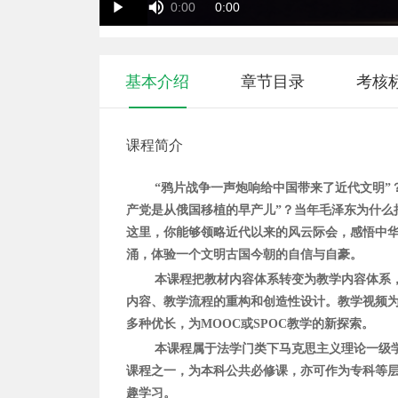
Duration
Current
0:00
0:00
Play
Time
Time
基本介绍
章节目录
考核
课程简介
“鸦片战争一声炮响给中国带来了近代文明”
产党是从俄国移植的早产儿”？当年毛泽东为什么把
这里，你能够领略近代以来的风云际会，感悟中
涌，体验一个文明古国今朝的自信与自豪。
本课程
把教材内容体系转变为教学内容体系
内容、
教学流程
的重构和创造性设计。
教学视频
多种优长，为MOOC或SPOC教学的新探索。
本课程属于法学门类下马克思主义理论一级
课程之一，为本科
公共必修课
，亦可作为专科等
趣学习。