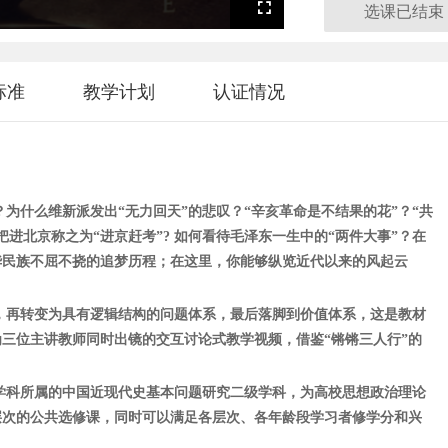
选课已结束
Fullscreen
标准
教学计划
认证情况
？为什么维新派发出“无力回天”的悲叹？“辛亥革命是不结果的花”？“共
进北京称之为“进京赶考”? 如何看待毛泽东一生中的“两件大事”？在
华民族不屈不挠的追梦历程；在这里，你能够纵览近代以来的风起云
，再转变为具有逻辑结构的问题体系，最后落脚到价值体系，这是教材
为三位主讲教师同时出镜的交互讨论式教学视频，借鉴“锵锵三人行”的
学科所属的中国近现代史基本问题研究二级学科，为高校思想政治理论
层次的公共选修课，同时可以满足各层次、各年龄段学习者修学分和兴