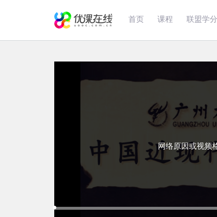
首页
课程
联盟学
网络原因或视频
Loaded
:
Progress
:
Mute
0%
0%