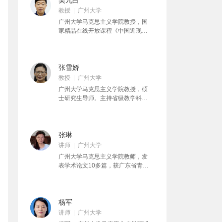
吴九占
教授
广州大学
广州大学马克思主义学院教授，国
家精品在线开放课程《中国近现代
史纲要》负责人，国务院学位委员
会学科评估专家，省级优秀中青年
骨干教师，硕士研究生导师。主持
国家及教育部项目6项；主持省级教
张雪娇
学科研项目16项，发表学术论文
教授
广州大学
130余篇；获陕西省图书一等奖、广
广州大学马克思主义学院教授，硕
东省社会科学优秀成果二等奖等省
士研究生导师。主持省级教学科研
级以上奖励。获教育部“精彩教
项目2项，发表学术论文30余篇；
案”、“精彩多媒体课件”、广东省优
获广东省教学信息化课程案例三等
秀教学示范片、优秀教案二等奖、
奖、广州市多媒体教育软件比赛微
广东省高等教育教学成果二等奖
课一等奖、广州大学教学优秀二等
张琳
等，多次被评选为广州大学“最受学
奖等奖励，被评为“最受学生欢迎的
讲师
广州大学
生欢迎的老师”。
老师”，为国家精在线开放课程《中
广州大学马克思主义学院教师，发
国近现代史纲要》核心成员，在本
表学术论文10多篇，获广东省青年
课程中全程讲授。
教师教学比赛三等奖、广东省教学
信息化课程案例三等奖、广州市多
媒体教育软件微课一等奖、广州大
学教学优秀二等奖等奖励，被评
杨军
为“最受学生欢迎的老师”，为国家精
讲师
广州大学
品在线开放课程《中国近现代史纲