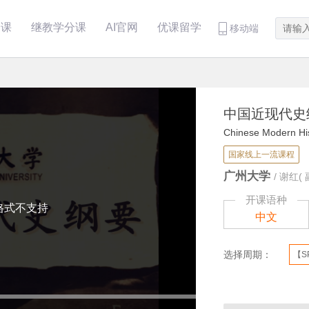
分课
继教学分课
AI官网
优课留学
移动端
中国近现代史
Chinese Modern Hi
国家线上一流课程
广州大学
/
谢红( 
开课语种
格式不支持
中文
选择周期：
【S