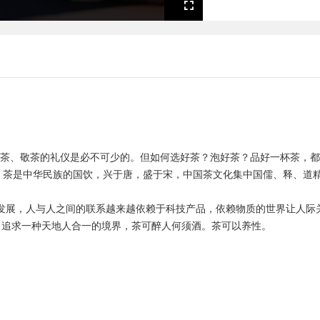
Fullscreen
。
人，沏茶、敬茶的礼仪是必不可少的。但如何选好茶？泡好茶？品好一杯茶，都
所著。茶是中华民族的国饮，兴于唐，盛于宋，中国茶文化集中国儒、释、
平高速发展，人与人之间的联系越来越依赖于科技产品，依赖物质的世界让人
追求一种天地人合一的境界，茶可醉人何须酒。茶可以养性。
