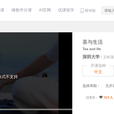
分课
继教学分课
AI官网
优课留学
移动端
茶与生活
Tea and life
深圳大学
/
王钜强(
开课语种
中文
格式不支持
选择周期：
无开
已关注：
323 人