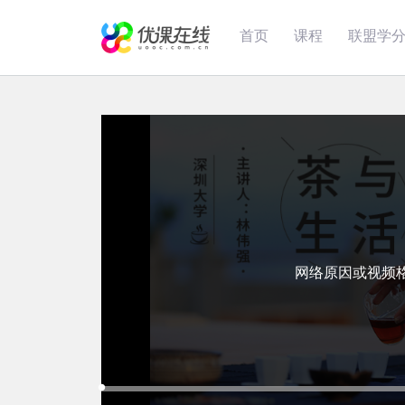
首页
课程
联盟学
网络原因或视频
Loaded
:
Progress
:
Mute
0%
0%