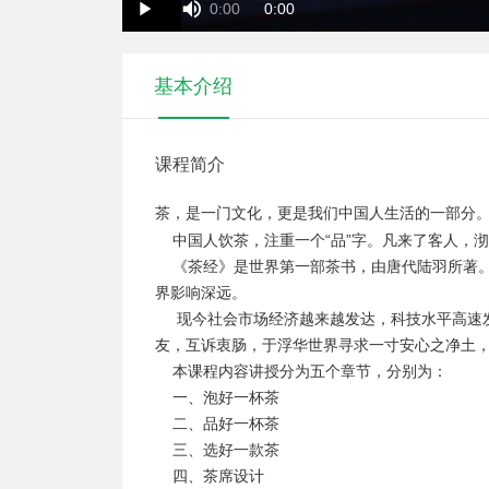
Duration
Current
0:00
0:00
Play
Time
Time
基本介绍
课程简介
茶，是一门文化，更是我们中国人生活的一部分
    中国人饮茶，注重一个“品”字。凡来了客
    《茶经》是世界第一部茶书，由唐代陆羽
界影响深远。

     现今社会市场经济越来越发达，科技水
友，互诉衷肠，于浮华世界寻求一寸安心之净土，
    本课程内容讲授分为五个章节，分别为：

    一、泡好一杯茶

    二、品好一杯茶

    三、选好一款茶

    四、茶席设计
