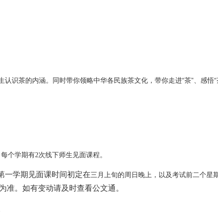
生认识茶的内涵。同时带你领略中华各民族茶文化，带你走进“茶”、感悟“
，
每个学期有
2
次线下师生见面课程。
三月上旬的周日晚上，以及
考试前二个星
年第一学期见面课时间初定在
为准。如有变动请及时查看公文通。
。